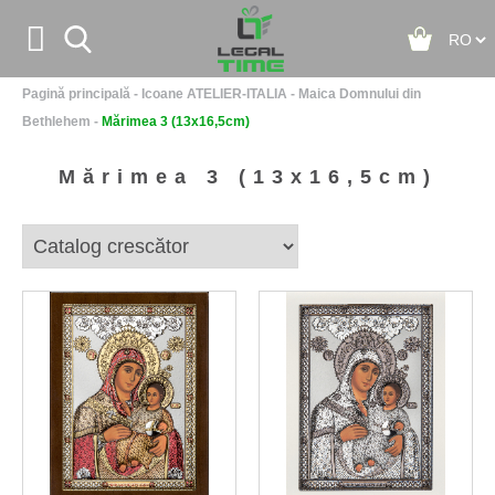


Pagină principală
-
Icoane ATELIER-ITALIA
-
Maica Domnului din
Acasă
Bethlehem
-
Mărimea 3 (13x16,5cm)
Despre noi
Mărimea 3 (13x16,5cm)
Contact
Noutăţi
+
Icoane ATELIER-ITALIA
+
Icoane - Colectia ICONIC
+
Icoane - Colectia CUORE