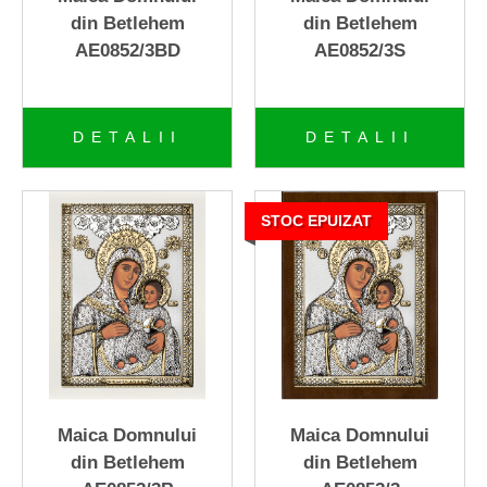
din Betlehem
din Betlehem
+
Lumânări Parfumate
AE0852/3BD
AE0852/3S
+
Seturi de cadou "legaltime"
DETALII
DETALII
+
Seturi cu accesorii de vin
Statuete
STOC EPUIZAT
Casete bijuterii
Cadouri Damă
Cadouri Bărbaţi
Suport de sticlă - metal
Maica Domnului
Maica Domnului
Aromatherapy - Odorizant
din Betlehem
din Betlehem