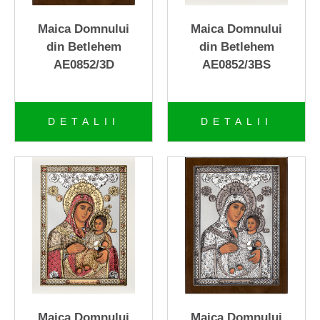
+
ICOANE-Colectia VETRO-
icoane din sticla
Maica Domnului
Maica Domnului
din Betlehem
din Betlehem
CRUCIFIXE ITALIA
AE0852/3D
AE0852/3BS
+
Crystalite Bohemia
+
Crystal Bohemia
DETALII
DETALII
New Le Monde - Italy
+
MURANO ITALY
+
Seturi de porcelan
+
Portofele de piele
Borseta piele Green Deed
Rama foto argintata
Maica Domnului
Maica Domnului