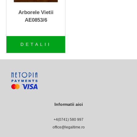
+
ICOANE-Colectia VETRO-
icoane din sticla
Arborele Vietii
AE0853/6
CRUCIFIXE ITALIA
+
Crystalite Bohemia
DETALII
+
Crystal Bohemia
New Le Monde - Italy
+
MURANO ITALY
+
Seturi de porcelan
Informatii aici
+
Portofele de piele
+4(0741) 580 997‬
Borseta piele Green Deed
office@legaltime.ro
Rama foto argintata