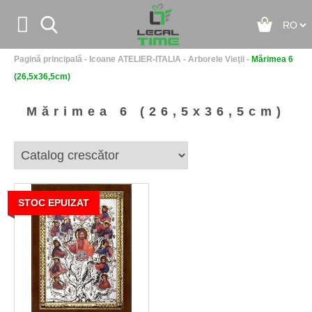


Pagină principală
-
Icoane ATELIER-ITALIA
-
Arborele Vieţii
-
Mărimea 6
Acasă
(26,5x36,5cm)
Despre noi
Mărimea 6 (26,5x36,5cm)
Contact
Noutăţi
STOC EPUIZAT
+
Icoane ATELIER-ITALIA
+
Icoane - Colectia ICONIC
+
Icoane - Colectia CUORE