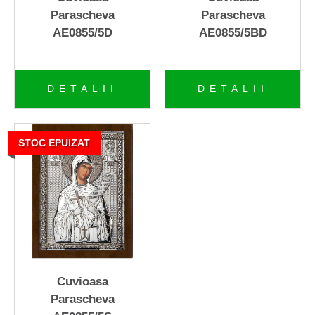
Parascheva
Parascheva
+
Lumânări Parfumate
AE0855/5D
AE0855/5BD
+
Seturi de cadou "legaltime"
DETALII
DETALII
+
Seturi cu accesorii de vin
Statuete
STOC EPUIZAT
Casete bijuterii
Cadouri Damă
Cadouri Bărbaţi
Suport de sticlă - metal
Cuvioasa
Aromatherapy - Odorizant
Parascheva