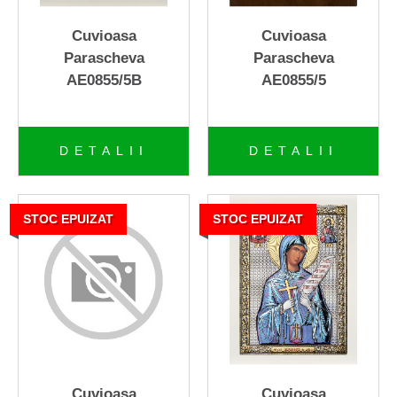
+
ICOANE-Colectia VETRO-
icoane din sticla
Cuvioasa
Cuvioasa
Parascheva
Parascheva
CRUCIFIXE ITALIA
AE0855/5B
AE0855/5
+
Crystalite Bohemia
+
Crystal Bohemia
DETALII
DETALII
New Le Monde - Italy
STOC EPUIZAT
STOC EPUIZAT
+
MURANO ITALY
+
Seturi de porcelan
+
Portofele de piele
Borseta piele Green Deed
Rama foto argintata
Cuvioasa
Cuvioasa