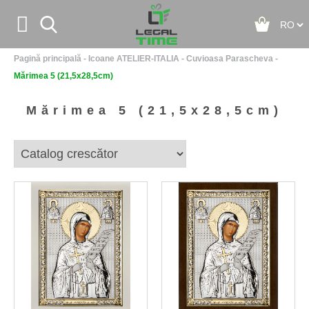


Pagină principală
-
Icoane ATELIER-ITALIA
-
Cuvioasa Parascheva
-
Acasă
Mărimea 5 (21,5x28,5cm)
Despre noi
Mărimea 5 (21,5x28,5cm)
Contact
Noutăţi
+
Icoane ATELIER-ITALIA
+
Icoane - Colectia ICONIC
+
Icoane - Colectia CUORE