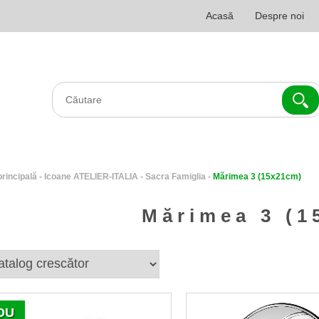
Acasă
Despre noi
principală
-
Icoane ATELIER-ITALIA
-
Sacra Famiglia
-
Mărimea 3 (15x21cm)
Mărimea 3 (1
OU