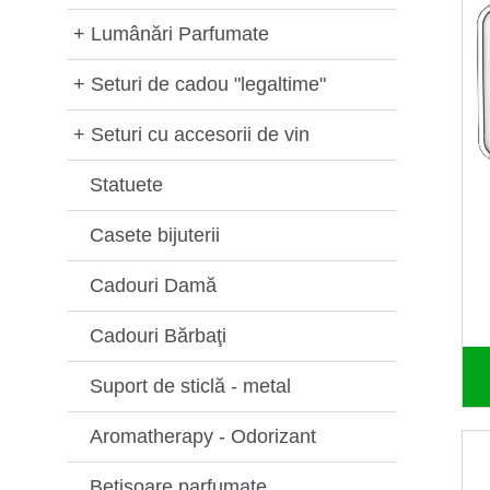
+
Lumânări Parfumate
+
Seturi de cadou "legaltime"
+
Seturi cu accesorii de vin
Statuete
Casete bijuterii
Cadouri Damă
Cadouri Bărbaţi
Suport de sticlă - metal
Aromatherapy - Odorizant
Betisoare parfumate