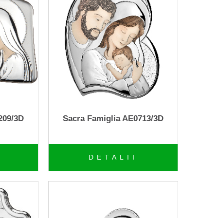
209/3D
Sacra Famiglia AE0713/3D
DETALII