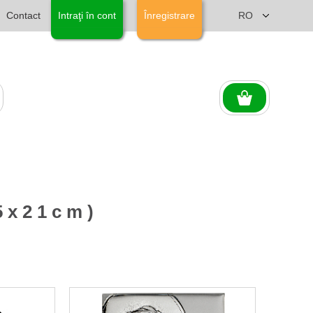
Contact
Intraţi în cont
Înregistrare
5x21cm)