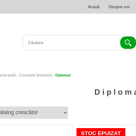
Acasă
Despre noi
principală
-
Crystalite Bohemia
-
Diplomat
Diplom
STOC EPUIZAT