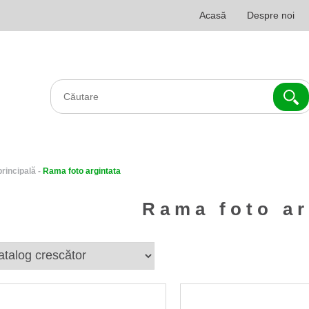
Acasă
Despre noi
principală
-
Rama foto argintata
Rama foto ar