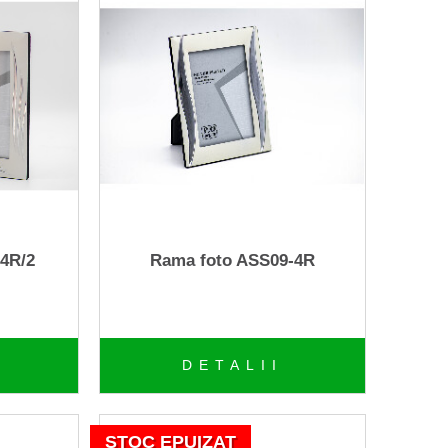
4R/2
Rama foto ASS09-4R
DETALII
STOC EPUIZAT