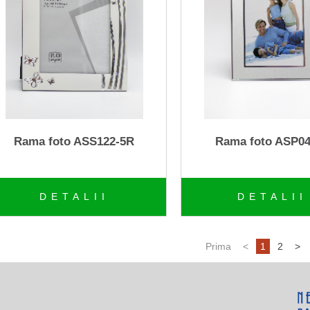
Rama foto ASS122-5R
Rama foto ASP0
DETALII
DETALII
Prima
<
1
2
>