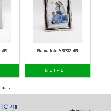
4-4R
Rama foto ASP32-4R
DETALII
Ultima
Informatii aici