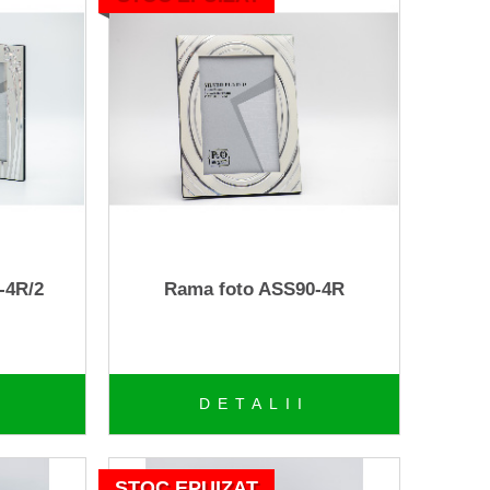
-4R/2
Rama foto ASS90-4R
DETALII
STOC EPUIZAT