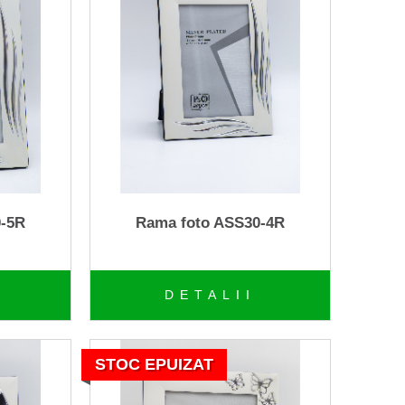
0-5R
Rama foto ASS30-4R
DETALII
STOC EPUIZAT