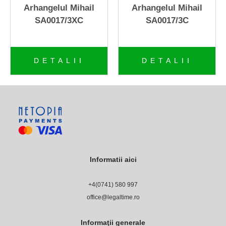
+
ICOANE-Colectia VETRO-
Arhangelul Mihail
Arhangelul Mihail
icoane din sticla
SA0017/3XC
SA0017/3C
CRUCIFIXE ITALIA
DETALII
DETALII
+
Crystalite Bohemia
+
Crystal Bohemia
New Le Monde - Italy
+
MURANO ITALY
+
Seturi de porcelan
Informatii aici
+
Portofele de piele
+4(0741) 580 997‬
office@legaltime.ro
Borseta piele Green Deed
Informaţii generale
Rama foto argintata