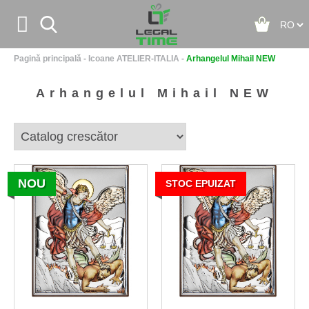


Pagină principală
-
Icoane ATELIER-ITALIA
-
Arhangelul Mihail NEW
Acasă
Arhangelul Mihail NEW
Despre noi
Contact
NOU
STOC EPUIZAT
Noutăţi
+
Icoane ATELIER-ITALIA
+
Icoane - Colectia ICONIC
+
Icoane - Colectia CUORE